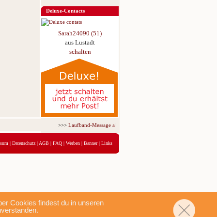
Deluxe-Contacts
Sarah24090 (51)
aus Lustadt
schalten
>>>
Laufband-Message ab nur 5,95 € für 3 Tage!
<<<
ssum
|
Datenschutz
|
AGB
|
FAQ
|
Werben
|
Banner
|
Links
r Cookies findest du in unseren
nverstanden.