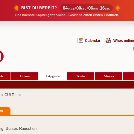
04
00
06
15
BIST DU BEREIT?
:
:
:
TAGE
STD
MIN
SEK
Das nächste Kapitel
geht online - Gewinne einen ersten Eindruck.
Calendar
Whos online
ls
Forum
Cityguide
Books
Stories
e
» CULTeum
um
ung: Buntes Rauschen