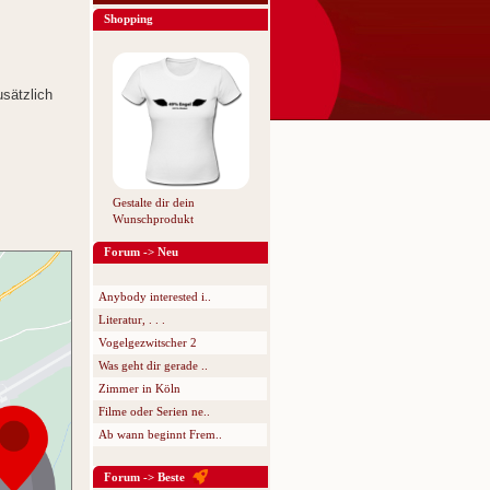
Shopping
sätzlich
Gestalte dir dein
Wunschprodukt
Forum -> Neu
Anybody interested i..
Literatur, . . .
Vogelgezwitscher 2
Was geht dir gerade ..
Zimmer in Köln
Filme oder Serien ne..
Ab wann beginnt Frem..
Forum -> Beste