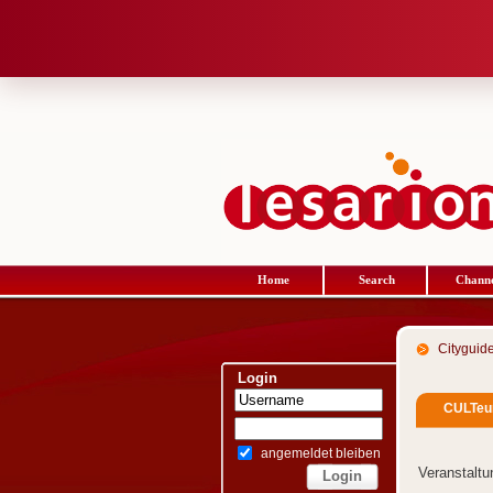
Home
Search
Channe
Cityguid
Login
CULTe
angemeldet bleiben
Veranstalt