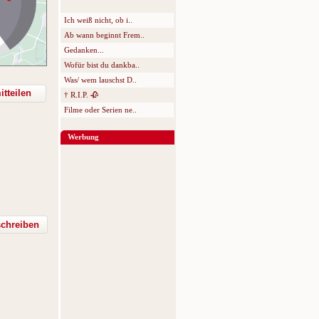
Ich weiß nicht, ob i..
Ab wann beginnt Frem..
Gedanken...
Wofür bist du dankba..
Was/ wem lauschst D..
tteilen
† R.I.P. 🥀
Filme oder Serien ne..
Werbung