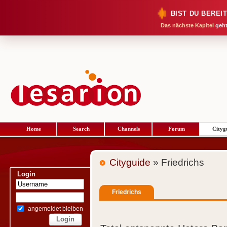
BIST DU BEREI
Das nächste Kapitel
geht
Home
Search
Channels
Forum
Cityg
Cityguide
» Friedrichs
Login
Friedrichs
angemeldet bleiben