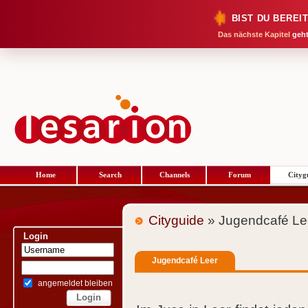
BIST DU BEREI
Das nächste Kapitel
geht
Home
Search
Channels
Forum
Cityg
Cityguide
» Jugendcafé Le
Login
Jugendcafé Leer
angemeldet bleiben