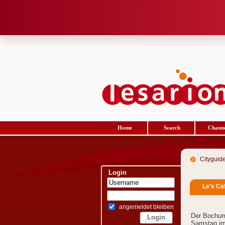
Home
Search
Channe
Cityguid
Login
Le's Ca
angemeldet bleiben
Der Bochum
Samstag im