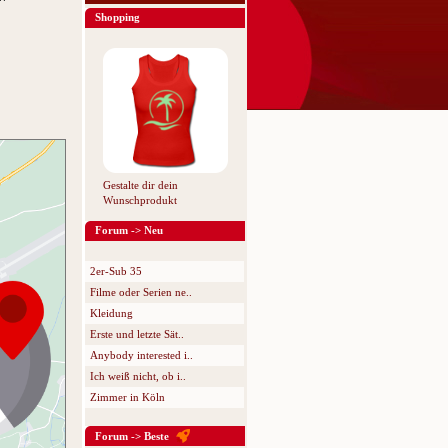
Shopping
Gestalte dir dein
Wunschprodukt
Forum -> Neu
2er-Sub 35
Filme oder Serien ne..
Kleidung
Erste und letzte Sät..
Anybody interested i..
Ich weiß nicht, ob i..
Zimmer in Köln
Forum -> Beste