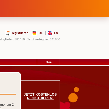
registrieren
DE
EN
Mitglieder:
381410
|
Jetzt verfügbar:
141650
Shop
JETZT KOSTENLOS
REGISTRIEREN!
mmer am 2.
m