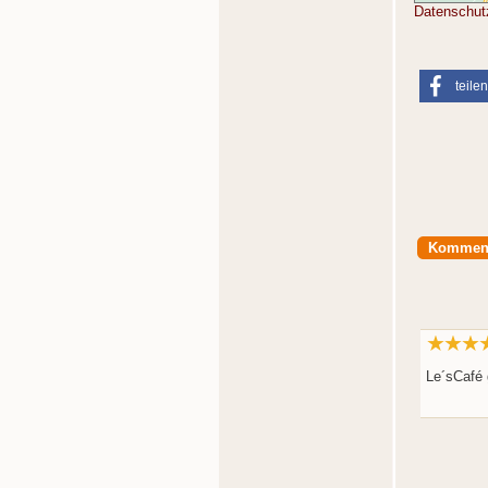
Datenschut
teilen
Kommen
Le´sCafé 