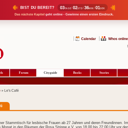
03
02
36
00
BIST DU BEREIT?
:
:
:
TAGE
STD
MIN
SEK
Das nächste Kapitel
geht online - Gewinne einen ersten Eindruck.
Calendar
Whos online
ls
Forum
Cityguide
Books
Stories
e
» Le's Café
fé
er Stammtisch für lesbische Frauen ab 27 Jahren und deren Freundinnen. I
 Monat in den Räumen der Rosa Strippe e.V. von 18.00 bis 22.00 Uhr vor de