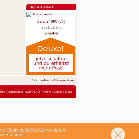
Deluxe-Contacts
Sarah24090 (51)
aus Lustadt
schalten
>>>
Laufband-Message ab nur 5,95 € für 3 Tage!
<<<
ssum
|
Datenschutz
|
AGB
|
FAQ
|
Werben
|
Banner
|
Links
r Cookies findest du in unseren
nverstanden.