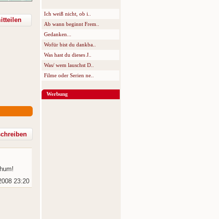
Ich weiß nicht, ob i..
tteilen
Ab wann beginnt Frem..
Gedanken...
Wofür bist du dankba..
Was hast du dieses J..
Was/ wem lauschst D..
Filme oder Serien ne..
Werbung
chum!
2008 23:20