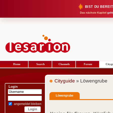
BIST DU BEREI
Das nächste Kapitel
geht
Home
Search
Channels
Forum
Cityg
Cityguide
» Löwengrube
Login
Löwengrube
angemeldet bleiben