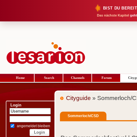
BIST DU BEREI
Das nächste Kapitel
geht
Home
Search
Channels
Forum
Cityg
Cityguide
» Sommerloch/
Login
Sommerloch/CSD
angemeldet bleiben