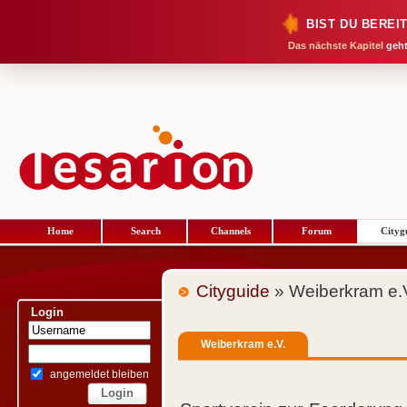
BIST DU BEREI
Das nächste Kapitel
geht
Home
Search
Channels
Forum
Cityg
Cityguide
» Weiberkram e.
Login
Weiberkram e.V.
angemeldet bleiben