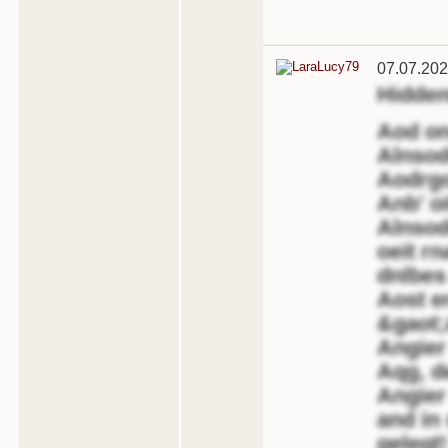
07.07.202
Hidde
Aod on
Alnsod
Aodrgo
Anb' oi
Alnsod
oeit r
dnlbes
Aost e
&gaot;
Angier 
Aqg, de
Angier
and in
gelegt!