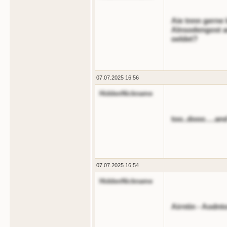
Aie tnnn gerne 
Alnsodengost an
oeldet?
07.07.2025 16:56
HiddenNickname
too..dooo….and
07.07.2025 16:54
HiddenNickname
Airntin - Aodnt