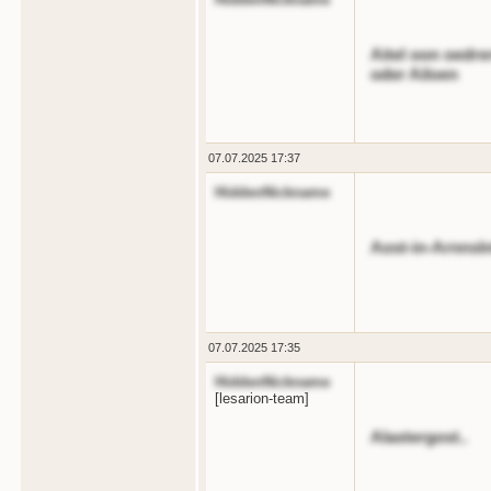
Aitel oon oedre
oder Ailoen
07.07.2025 17:37
HiddenNickname
Aost-in-Arnnsln
07.07.2025 17:35
HiddenNickname
[lesarion-team]
Alastergost..