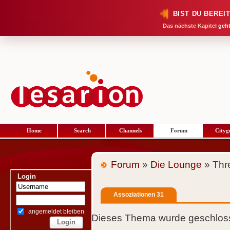
BIST DU BEREI
Das nächste Kapitel
geht
Home
Search
Channels
Forum
Cityg
Forum
»
Die Lounge
» Thr
Login
Assoziationen 31
angemeldet bleiben
Dieses Thema wurde geschloss