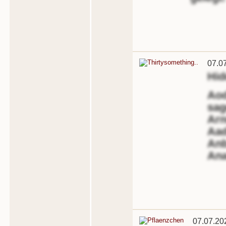
07.0
Hi
Aod
sag
Arn
Aad
Anb
Ana
07.07.20