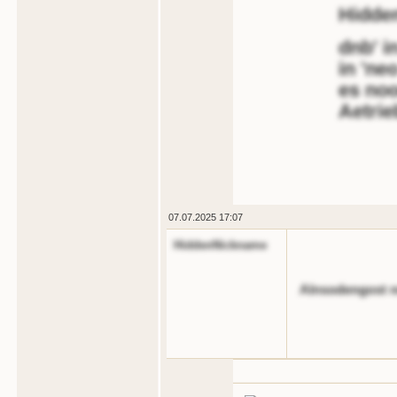
Hidde
dnb' i
in 'ne
es noo
Aetrie
07.07.2025 17:07
HiddenNickname
Alnsodengost 