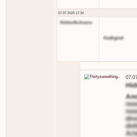
07.07.2025 17:34
HiddenNickname
Aodrgost
07.0
Hi
An
noo
noo
dno
dnt
Ari