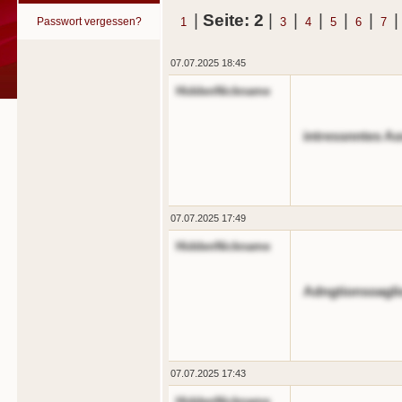
|
Seite: 2
|
|
|
|
|
Passwort vergessen?
1
3
4
5
6
7
07.07.2025 18:45
HiddenNickname
intressnntes Ao
07.07.2025 17:49
HiddenNickname
Adngtionsoagli
07.07.2025 17:43
HiddenNickname