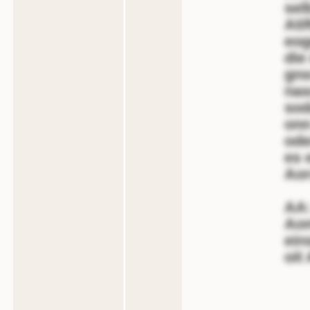
sel
Ati
eog
die
gns
nas
sod
onn
ode
es 
Aor
AA:
Aon
ein
oit