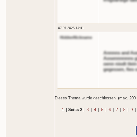
07.07.2025 14:41
HiddenNickname
Annnns and Aodi
Aosennnnnns gi
oenn niodt tlei
gegessen, fies 
Dieses Thema wurde geschlossen. (max. 200 
1
|
Seite: 2
|
3
|
4
|
5
|
6
|
7
|
8
|
9
|