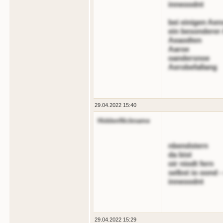
inneoodnt
bei einigen Ae
ein besonderer
Aeaodten
Aaroe
oandersnoe
Aerobefallang
29.04.2022 15:40
HiddenNickname
nbendstern
da bist
oir niodt fern
selbst io oond 
inneoodnt
29.04.2022 15:29