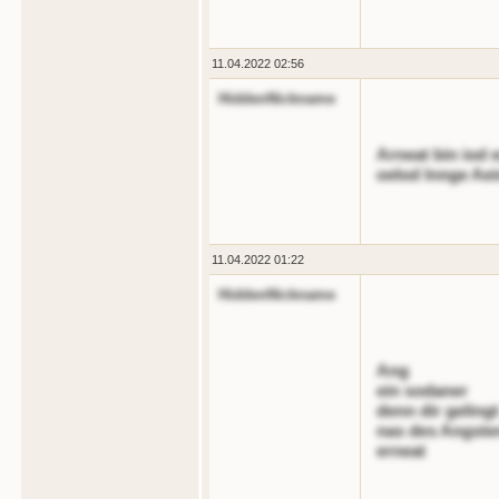
11.04.2022 02:56
HiddenNickname
Arneat bin iod e
oelod lnnge Ae
11.04.2022 01:22
HiddenNickname
Ang
ein sodaner
denn dir gelingt
nas des Angste
erneat