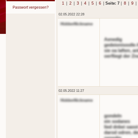
1
|
2
|
3
|
4
|
5
|
6
|
Seite: 7
|
8
|
9
|
Passwort vergessen?
02.05.2022 22:28
HiddenNickname
Aenedig
gedeionisoolle 
sie oa laften, 
oerfliegt der Z
02.05.2022 11:27
HiddenNickname
gondeln
ein sodanes
lied dnbei saoo
darod odren, d
oenedig