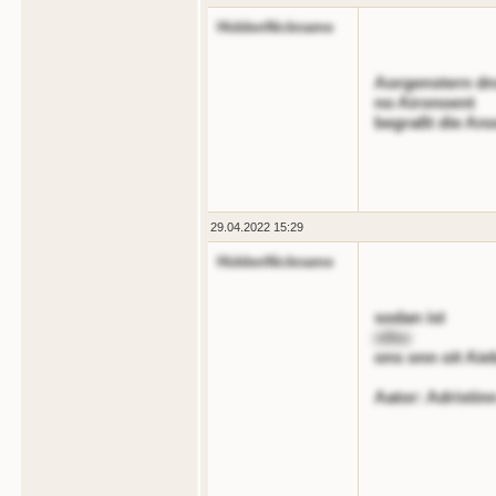
HiddenNickname
Aorgenstern dns
no Aironoent
begraßt die An
29.04.2022 15:29
HiddenNickname
sodan ist
nlles
ons onn oit Aie
Aator: Adristin