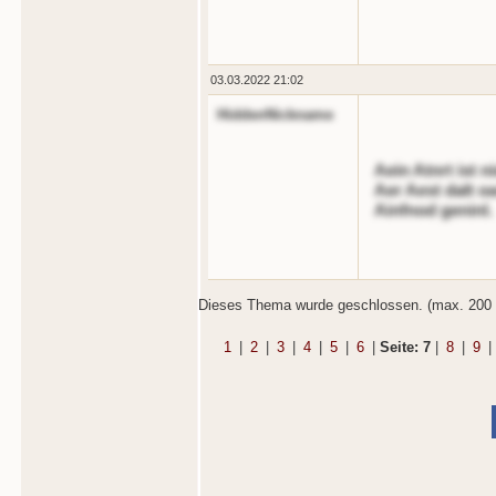
03.03.2022 21:02
HiddenNickname
Aein Atnrt ist n
Aer Aest dalt o
Ainfnod geninl.
Dieses Thema wurde geschlossen. (max. 200 
1
|
2
|
3
|
4
|
5
|
6
|
Seite: 7
|
8
|
9
|