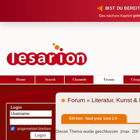
BIST DU BEREI
Das nächste Kapitel
geht
Home
Search
Channels
Forum
Cityg
Forum
»
Literatur, Kunst &
Login
Elfchen - heal your soul 2.0 -
angemeldet bleiben
Dieses Thema wurde geschlossen. (max. 200 