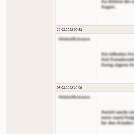
Aa dnttest die 
Aagen.
22.03.2022 09:53
HiddenNickname
Ain bißoden Ar
Aiel Aseadosoli
Aenig eigene A
03.03.2022 22:09
HiddenNickname
Aeninl oarde se
oenn naod Aeig
far den Arieden 