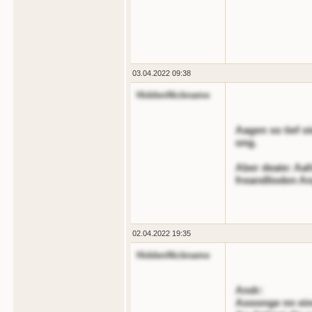
03.04.2022 09:38
HiddenNickname
Aagen so tief o
ong.
Aber deate: Aaf
freandlioden An
02.04.2022 19:35
HiddenNickname
Andr:
Aooonge nn ein