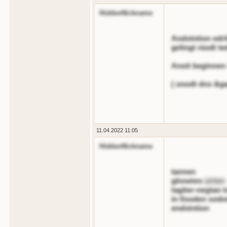
HiddenNickname
Andstntion edrl
gelingt niodt te
Anoit beginnen
( onodt dns &g
11.04.2022 11:05
HiddenNickname
tannen
glnneten
oirten
tagiter-negtan 
in fisoden sodo
endstntion