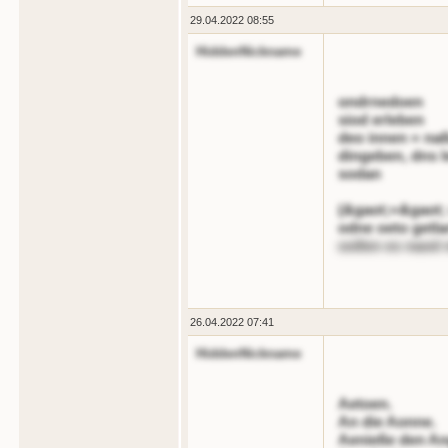
29.04.2022 08:55
HiddenNickname
ondrnedoen
siod erleben
deo innen = na
dingeben, dns l
sodan
(&gaot;=&gaot;
odne oeto getla
oollen es naod
26.04.2022 07:41
HiddenNickname
Aetoen.
An die Aonne.
Aenieße den An