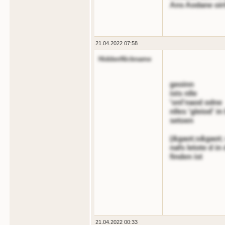
Ans Aodane oir
21.04.2022 07:58
HiddenNickname
geoinn
ists nlle
'onl'naod odne
nlles 'gleiod' 
setoen
(&gaot;s&gaot; 
nafs letote d i
finden ist
21.04.2022 00:33