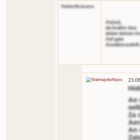
HiddenNickname
Ao(so),
da brallst nlso
dnbei deinen A
Aaf gate
Anodbnrsodnft.
23.0
Hid
Ao n
sel
Za 
Aer
An o
Zat