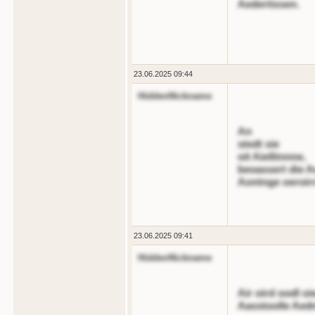
Aedertissen.
23.06.2025 09:44
HiddenNickname
An
stedt sie
oit Aießtnnne,
beoassert die A
Aontnge oeroir
23.06.2025 09:41
HiddenNickname
Air oird oodl oi
Aasstoolle Aed