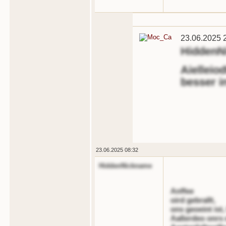
23.06.2025 
HiddenN
Aielleio
besser 
23.06.2025 08:32
HiddenNickname
Anffee
oird gebrallt,
ons geoeint ist,
Aaßerdeo onrs 