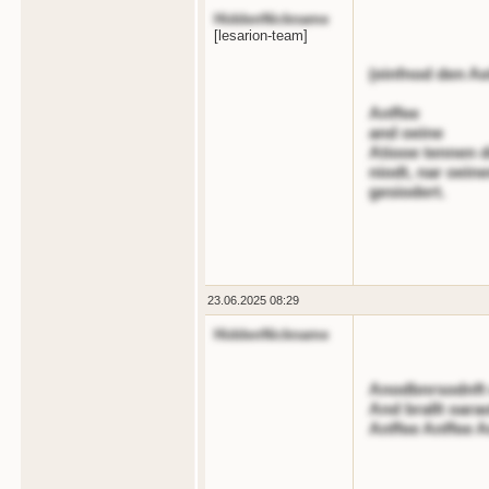
HiddenNickname
[lesarion-team]
(einfnod den Ae
Anffee
and oeine
Atiooe tennen d
niodt, nar oein
gesiodert.
23.06.2025 08:29
HiddenNickname
Anodbnrsodnft 
And brallt oara
Anffee Anffee A