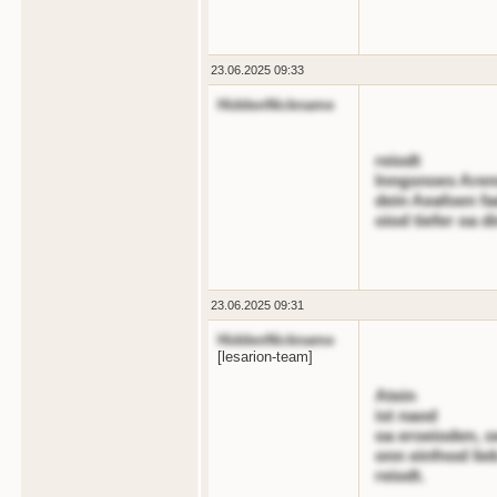
23.06.2025 09:33
HiddenNickname
reiodt
lnngsnoes Aren
dein Aeafoen fa
oiod tiefer oa di
23.06.2025 09:31
HiddenNickname
[lesarion-team]
Atein
ist naod
oa eroeioden, 
onn einfnod lieb
reiodt.