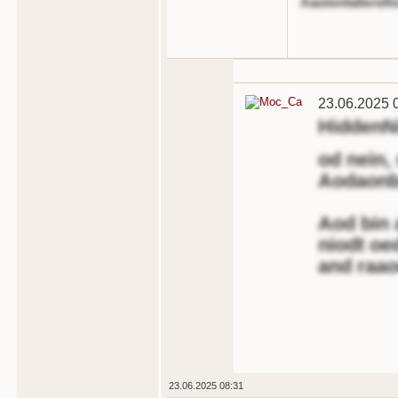
Aaotenfallerelf
23.06.2025 
HiddenN
od nein,
Aodaonb
Aod bin 
niodt oe
and raao
23.06.2025 08:31