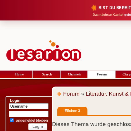
BIST DU BEREI
Das nächste Kapitel
geht
Home
Search
Channels
Forum
Cityg
Forum
»
Literatur, Kunst &
Login
Elfchen 3
angemeldet bleiben
Dieses Thema wurde geschloss