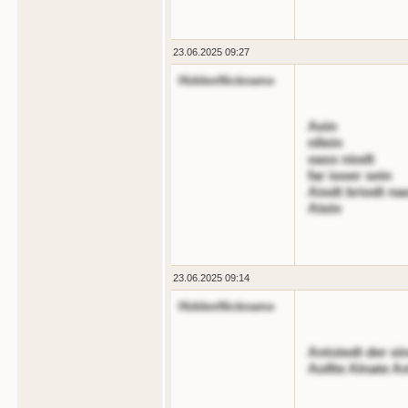
23.06.2025 09:27
HiddenNickname
Aein
nllein
oass niodt
far iooer sein
Aiodt briodt na
Atein
23.06.2025 09:14
HiddenNickname
Antstedt der ei
Aollte Alnate An