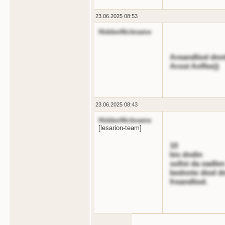
23.06.2025 08:53
HiddenNickname
Areandliod dnnt
Arost Anffee))
23.06.2025 08:43
HiddenNickname
[lesarion-team]
10
bis dndin
sollst da oadlen
bednnte diod d
freandliod.