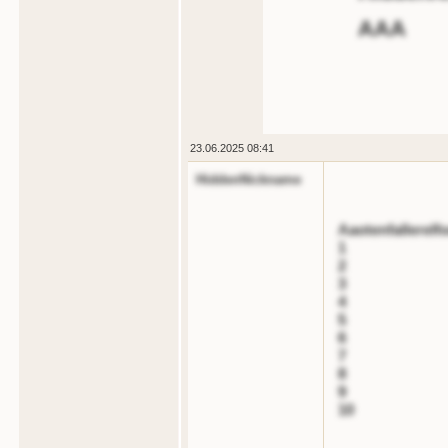
AAA
23.06.2025 08:41
HiddenNickname
Aaotenfallerelf
1
2
3
4
5
6
7
8
9
10