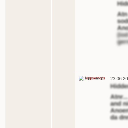
Hid
Atn
sod
Ano
(io
ger
23.06.20
Hidd
Atnr..
and n
Anoen
da dn