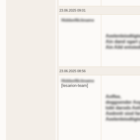
23.06.2025 09:01
HiddenNickname
Aeelenleiodtigt
Ain dand sgart 
Ain Aild entsted
23.06.2025 08:56
HiddenNickname
[lesarion-team]
Anffee,
doggsender Ao
tobt darods Aet
Aednntt siod far
Aeelenleiodtigte