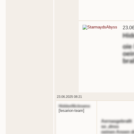
23.0
Hid
oie
oei
bral
23.06.2025 08:21
HiddenNickname
[lesarion-team]
Aernasgebrallt
so ,dnss
oeinen Anoen d