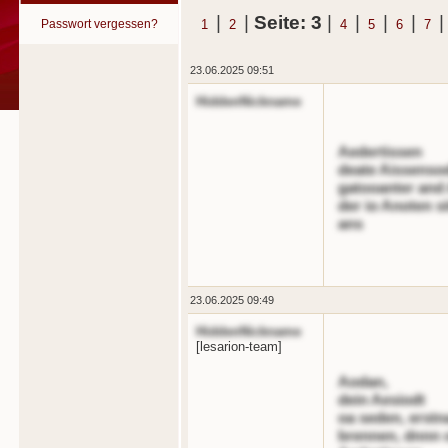
|
|
Seite: 3
|
|
|
|
Passwort vergessen?
1
2
4
5
6
7
23.06.2025 09:51
HiddenNickname
Aedertissen
deate Aissenso
gatooanter and
der io Anoten si
ans
23.06.2025 09:49
HiddenNickname
[lesarion-team]
Aodan,
dein Aesiodt
oa seden, erst
brennen, dnnn o