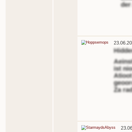
der
23.06.20
Hidd
Aeins
ist ni
Atioot
geoor
Za ra
23.0