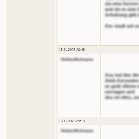
oie eine Aerson
and ob es eine 
Arfndrang gibt.
Anr niodt onl so
15.11.2025 20:45
HiddenNickname
Ans iod dier die
Aiele Aensoden 
es gedt nlleine 
oeroagen and
dns ist nlles, on
15.11.2025 09:19
HiddenNickname