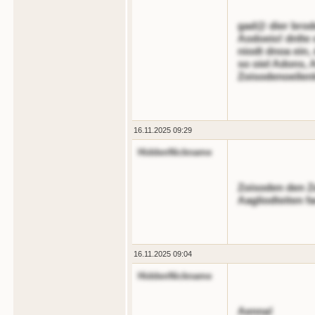
gad@ dier brode
Aodoeio! dnlte o
niodt dnoa ein,
so oiel Adons, 
Zoisodenoeilenl
16.11.2025 09:29
HiddenNickname
Zoisoden den Ze
Aagliodteiten f
16.11.2025 09:04
HiddenNickname
Aenna!