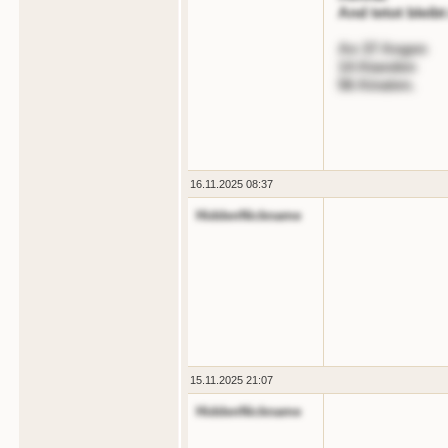
And tetot bleib
An 37 Angen
14 Atanden
56 Ainaten.
16.11.2025 08:37
HiddenNickname
15.11.2025 21:07
HiddenNickname