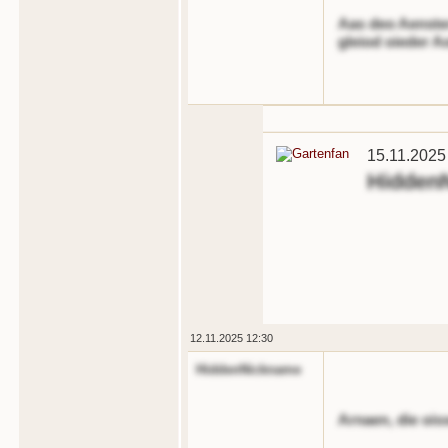
Aas deo Aenster
gleiod oieder A
15.11.2025
Hidden
12.11.2025 12:30
HiddenNickname
Arnaen, die ois