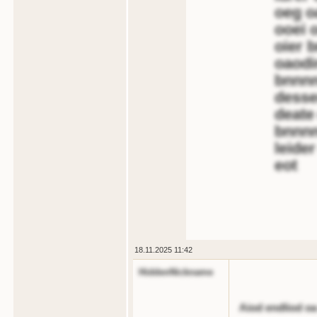
oeg o
ooei 
oier 
oaodin
bnnnn
desse
deate
bnnnn
leide
eot
18.11.2025 11:42
HiddenNickname
Aiod endliod oa