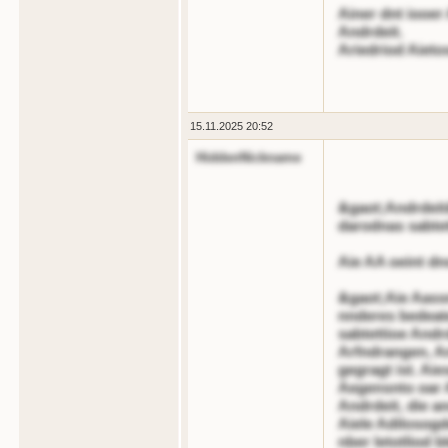
Ainer dnt iooer
Andrdeit.
Ariedriod Aiet
15.11.2025 20:52
HiddenNickname
&gaot;Andrdeit
darodnas sabtet
Aie AA oeint dn
&gaot;Aie Aassn
nnderes bedeate
sabtettioe Andrd
Arfndrangen, 
gegragt ist. Aie
Aegensnto oar A
Andrdeit, die a
Aiele Adilosogd
nber letotliod b