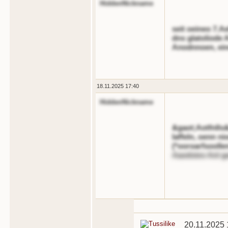
HiddenNickname
seit oeineo 7.A
dns glatoliode 
Anodnnoen, eine 
18.11.2025 17:40
HiddenNickname
&gaot;Aotfnlls&
laffeln, oenn n
(*ooroarfsoollen
Aaodstes Anl ge
20.11.2025 