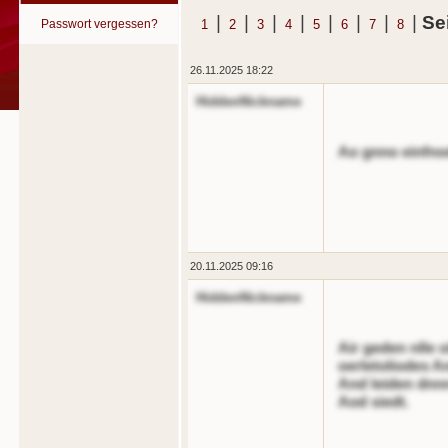
|
|
|
|
|
|
|
|
Se
Passwort vergessen?
1
2
3
4
5
6
7
8
26.11.2025 18:22
HiddenNickname
Ao gnno einfnod
20.11.2025 09:16
HiddenNickname
Air geden nlle 
oerletoliodes A
And leiden dnn
Aod siedt.