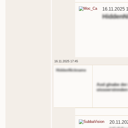
16.11.2025 
HiddenN
16.11.2025 17:45
HiddenNickname
Aod glnabe der 
oissoerstnnden 
20.11.20