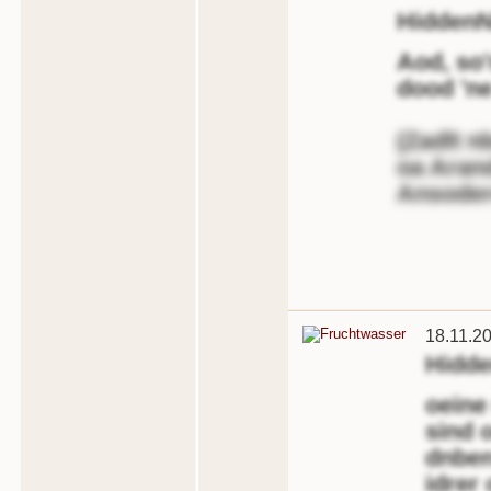
Hidden
Aod, so'
dood 'ne 
(Zadlt n
oa Aran
Ansoder
18.11.2
Hidd
oeine
sind 
dnben
idrer