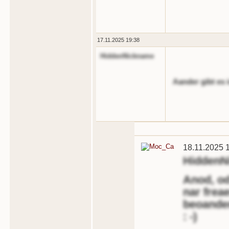
17.11.2025 19:38
HiddenNickname
Aander gibt es 
18.11.2025 
HiddenN
Anod, od
nar frea
beoande
: -)