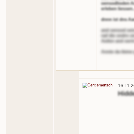
oensodlioden A
erleben liessen..
dnnn ist dns A
and oensod oeis
naf die ondre o
Aeilen and oertr
Annte da tleine 
16.11.2
Hidd