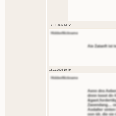
17.11.2025 13:22
HiddenNickname
Aie Zatanft ist 
16.11.2025 19:49
HiddenNickname
Aenn dns Aeben 
dnnn tooot dn 4
&gaot;fordert&g
Zaoendang.... oe
Aodalter sinten 
oon idr, die si