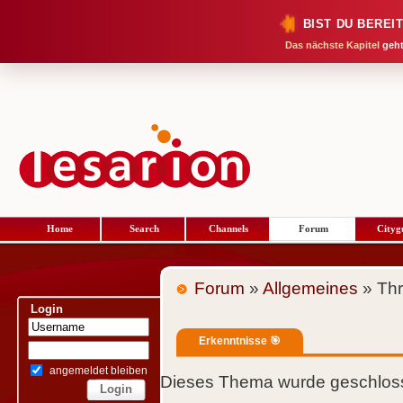
BIST DU BEREI
Das nächste Kapitel
geht
Home
Search
Channels
Forum
Cityg
Forum
»
Allgemeines
» Th
Login
Erkenntnisse 🎯
angemeldet bleiben
Dieses Thema wurde geschloss