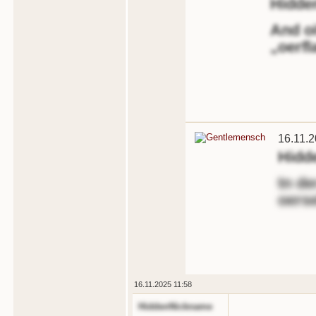
Hidde
And oi
„oerfl
16.11.2
Hidd
tn de
oerse
16.11.2025 11:58
HiddenNickname