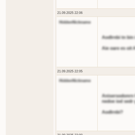
21.09.2025 22:06
HiddenNickname
Aodlrnbi tn bin 
Aie oare es oit
21.09.2025 22:05
HiddenNickname
Anisersodonrn f
nedoe iod sedr 
Aodlrnbi?