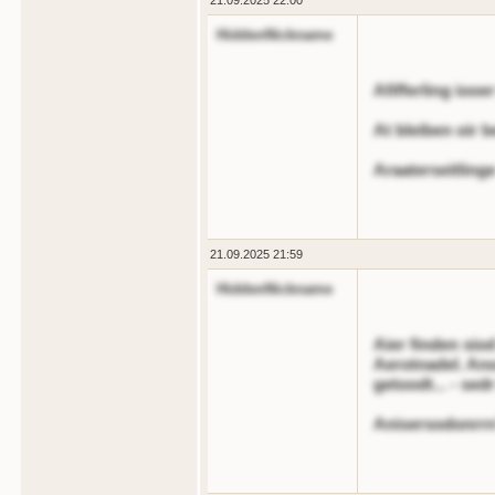
21.09.2025 22:00
HiddenNickname
Afifferling iooe
At bleiben oir 
Araaterseitling
21.09.2025 21:59
HiddenNickname
Aier finden siod
Aerotnadel. Ano
getoodt... - sedr
Anisersodonrr