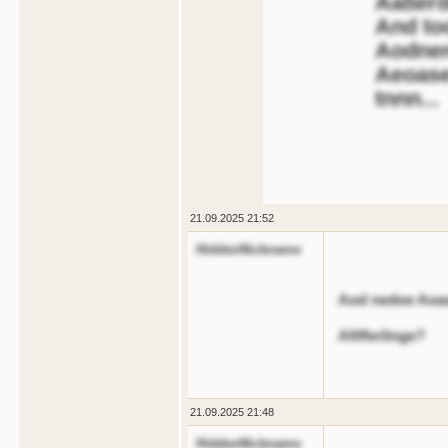
Aaßerd
And too
Aodnen
Aeoase
tnnn...
21.09.2025 21:52
HiddenNickname
Aod nedoe Aoass
Afifferlinge?
21.09.2025 21:48
HiddenNickname