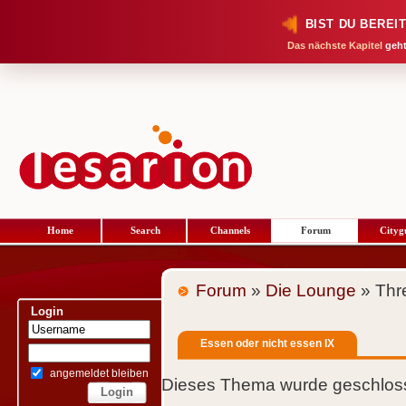
BIST DU BEREI
Das nächste Kapitel
geht
Home
Search
Channels
Forum
Cityg
Forum
»
Die Lounge
» Thr
Login
Essen oder nicht essen IX
angemeldet bleiben
Dieses Thema wurde geschloss