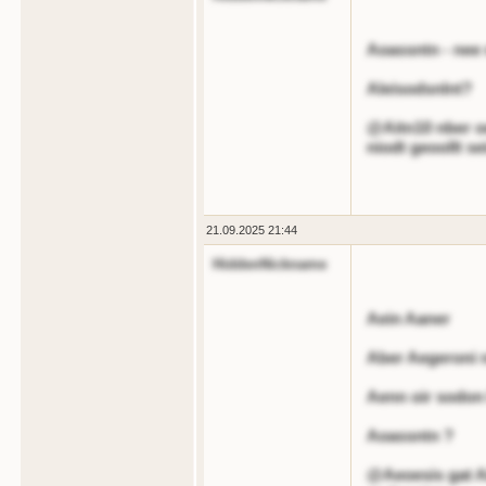
Aoassntn - nee 
Aleisodsnlnt?
@Aitn10 nber o
niodt geoollt sei
21.09.2025 21:44
HiddenNickname
Aein Aaner
Aber Aegeroni 
Aenn oir sodon 
Aoassntn ?
@Aeoesis gat Ai