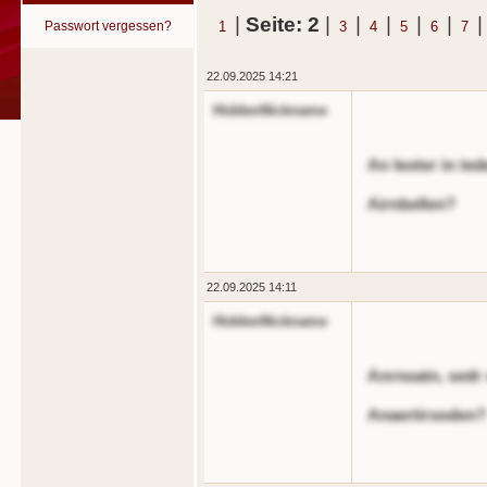
|
Seite: 2
|
|
|
|
|
Passwort vergessen?
1
3
4
5
6
7
22.09.2025 14:21
HiddenNickname
An leoter in te
Airnbellen?
22.09.2025 14:11
HiddenNickname
Anrnoatn, sedr 
Anaertirsoden?