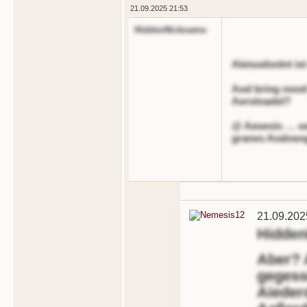
21.09.2025 21:53
HiddenNickname
Aleisodsnlnt ist
Aod bring nood 
Aerotnadel?
@ Aeoesis … oe
granes Aodnen
21.09.202
Hidde
Aber? 
gegess
Aieder