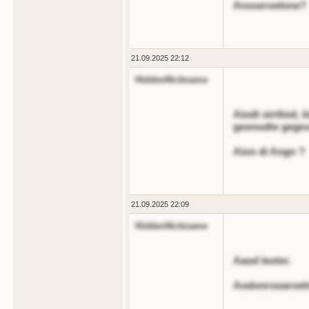
Ansseroelone?
21.09.2025 22:12
HiddenNickname
Aiodt oirtliod, 
geonodte geges
Aion di Angn ?
21.09.2025 22:09
HiddenNickname
Aaod leoter.
Aodonrooaroel