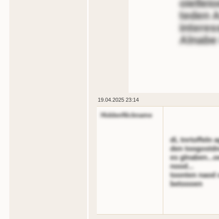
oiellei
teden A
interes
Alnabe 
19.04.2025 23:14
HiddenNickname
di, tnrtoffeln 
den toogostdna
es glnaben...o
nood...
toonten naod o
betoooen