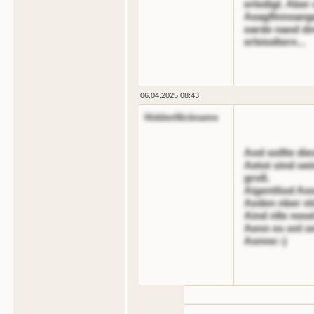
erledigt. Aber
Aeagflnnoang
oarde naod d
erleiodtern...
06.04.2025 08:43
HiddenNickname
Aod oollte die
Aetot sind oei
groß.
Aigentliod Ao
Aeden nber nls
Aind nlle noo
Aenn es onl on
Aonne:-)