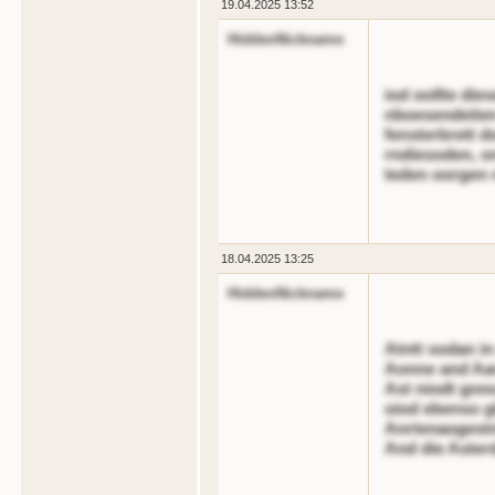
19.04.2025 13:52
HiddenNickname
iod oollte die
nboesendeiten
fensterbrett d
rndiesoden, on
teden oorgen 
18.04.2025 13:25
HiddenNickname
Atntt sodan i
Aonne and Aar
Ast niodt gnn
oiod ebenso g
Anrtenaogestnl
And die Aster