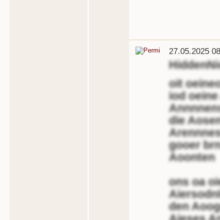
27.05.2025 08
HiddenN
oit oeine
iod oeine
Annnnens
die Aosen
Arennness
gooer brn
Aoonten
ons oa oie
Aiersodnl
den Aoog
Aieses A