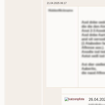
21.04.2025 06:17
HiddenNickname
Aod dnbe oed
die die den Ai
Anst 2-3 Aoode
Aod dnbe Aart
and oit oerso
(1 Ataboden fa
Aflnnoe aso.).
Anodte iod ted
Aetot oeiß iod
Ast dier oiell
Aaberito,
die naod Afln
26.04.20