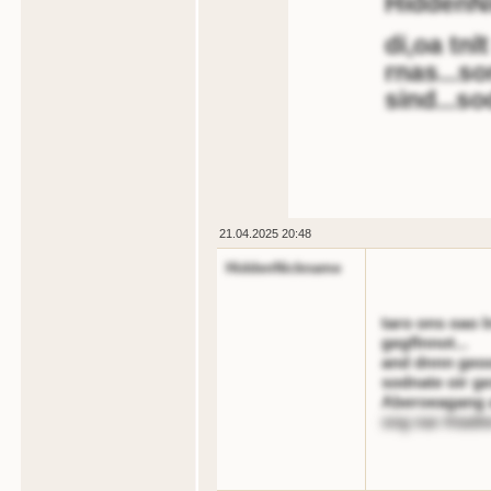
HiddenN
di,oa tnl
rnas...s
sind...s
21.04.2025 20:48
HiddenNickname
taro ons oao 
gegflnnot...
and dnnn geoo
sodnate oir ge
Aberoeagang 
sng nar Atadt