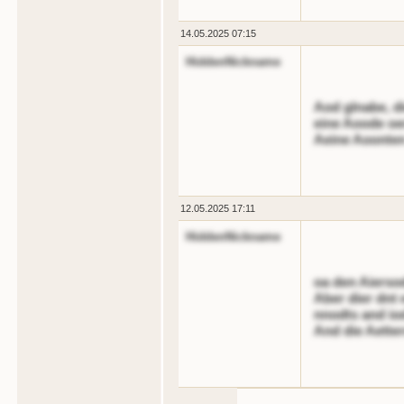
14.05.2025 07:15
HiddenNickname
Aod glnabe, d
eine Aoode o
Aeine Aoonten
12.05.2025 17:11
HiddenNickname
oa den Aiersod
Aber dier dnt 
nnodts and io
And die Aette