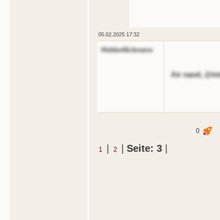
05.02.2025 17:32
HiddenNickname
Air naod, @tn
0
|
|
Seite: 3
|
1
2