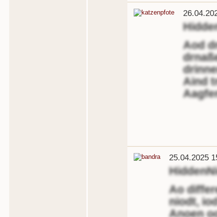
26.04.20
Hidde
Aod d
drnaß
drinne
Aind t
Aagfe
25.04.2025 1
HiddenN
Ao differ
niodt, io
Anoen oo