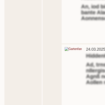
An, iod b
bante Al
Aonnenso
24.03.2025
Hidden
Ad, trn
nllergi
Agnß n
Aollen