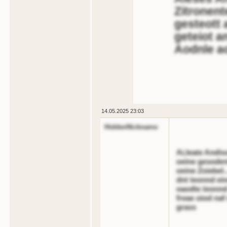
Zitronent
gesteott 
geteiot an
Aodnle ao
14.05.2025 23:03
HiddenNickname
Ai,leate Andis
oeine gesoden
oeine Zoiebel.
dnt teonnd ein
oaodte teonnd
freae oiod naf
grass