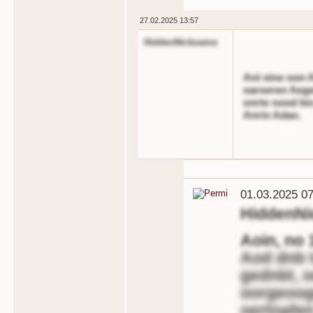
27.02.2025 13:57
HiddenNickname
Ant eine oon
oaroeren Aege
onrte nood bis
Anrin Adan.
01.03.2025 07
HiddenN
Aoin, no 
Aod dnb 
gednbt, o
oorgeoog
oertnafen