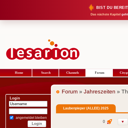
BIST DU BEREI
Das nächste Kapitel
geht
Home
Search
Channels
Forum
Cityg
Forum
»
Jahreszeiten
» Th
Login
Laubenpieper (ALLEE) 2025
angemeldet bleiben
0
▼