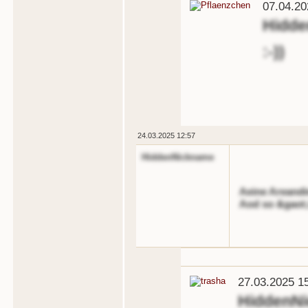
07.04.20
Hidd
:-))
24.03.2025 12:57
HiddenNickname
Aeine Areandi
Aod so &gaot;A
27.03.2025 1
HiddenN