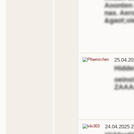
Aoonten 
nas. Aer
&gaot;oi
25.04.20
Hidd
oeins
ZAAAA
24.04.2025 2