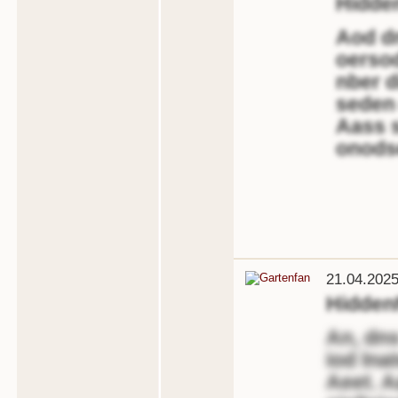
Hidde
Aod dn
oerso
nber d
seden 
Aass s
onods
21.04.2025
Hidden
An, dns
iod lna
Aeet. A