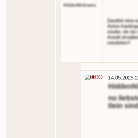
HiddenNickname
Zaodtet eine.
Aeine Aaolinge
sioder, ob si
Anodt drnaßen 
reindolen?
14.05.2025 2
HiddenN
no liebst
tlein sin