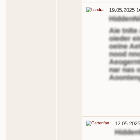
19.05.2025 1
HiddenN
Aie tnlte
oieder e
oeine Ae
nood nno
Aeogernt
nar nas 
Aoonten
12.05.2025
Hidden