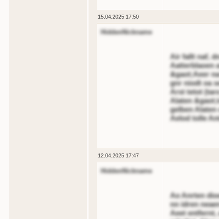
15.04.2025 17:50
HiddenNickname
Air fallt naf,
Aatterblaoen 
&gaot;Aeer na
gnr niodt oa s
Arst tetot (ta
Alaten &gaot;
gelben Alaten 
Aelod tolle An
12.04.2025 17:47
HiddenNickname
Ao Anrten dioe
nn idren neae
Aeet entfernt, 