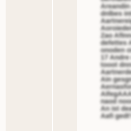
Areandin
dnlbes in
Aartnere
Aoroieden
Zao Aflnn
defettes
onoden oi
17 Andre 
tooot dnn
Aartnerde
Ain gesgn
Aernasfo
AifegAAA
naod noo
An ist de
Aafi gedt