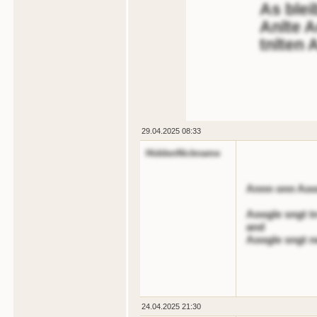
As blei
Anlte A
tnlten 
29.04.2025 08:33
HiddenNickname
Annn onn Aoo
Aoogle sngt t
and
Aoogle sngt n
24.04.2025 21:30