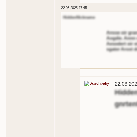
22.03.2025 17:45
HiddenNickname
Ansse oir gran
Aogdie. Annn e
Aesodert oir e
sgater Arost 
22.03.202
Hidde
gnrten