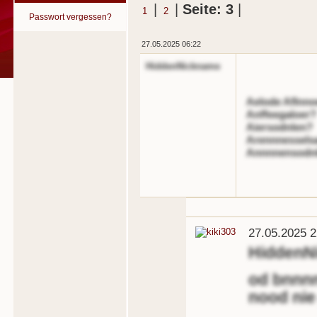
|
|
Seite: 3
|
1
2
Passwort vergessen?
27.05.2025 06:22
HiddenNickname
Aelode Aflnno
Anffeegaloer?
Aiersodnlen?
Arennnessels
Annnnensodn
27.05.2025 2
HiddenN
od bnnnn
nood nie