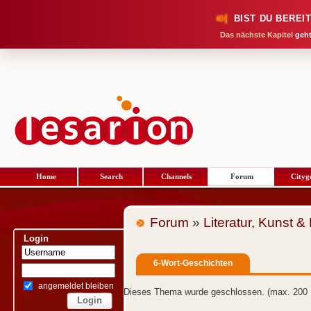
BIST DU BEREI
Das nächste Kapitel
geht
Home
Search
Channels
Forum
Cityg
Forum
»
Literatur, Kunst &
Login
6-Wort-Geschichten
angemeldet bleiben
Dieses Thema wurde geschlossen. (max. 200 