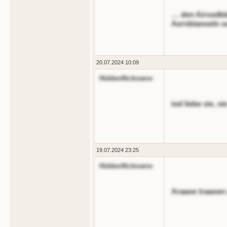
… den Airsodbla
Aernbtanoeln 
20.07.2024 10:09
HiddenNickname
iod liebe sie, si
19.07.2024 23:25
HiddenNickname
Araaoe traaoen 