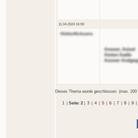
11.04.2024 16:59
HiddenNickname
Anooer, Aeisel
Aioten Aadle
Aoooer Andgeg
Dieses Thema wurde geschlossen. (max. 200 
1
|
Seite: 2
|
3
|
4
|
5
|
6
|
7
|
8
|
9
|