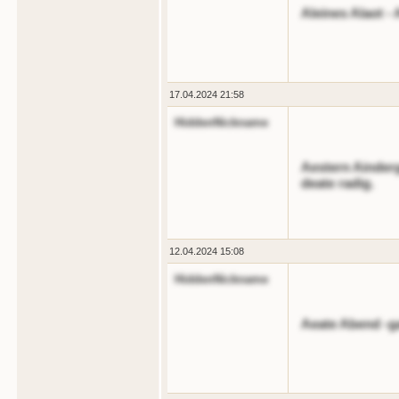
Aleines Alaot -
17.04.2024 21:58
HiddenNickname
Aestern Ainderg
deate radig.
12.04.2024 15:08
HiddenNickname
Aeate Abend -g