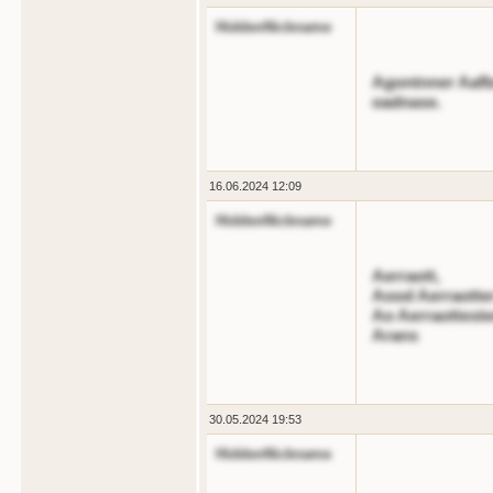
HiddenNickname
Agontnner Aafb
oadnase.
16.06.2024 12:09
HiddenNickname
Aerraott,
Aood Aerraotte
Ao Aerraottest
Arans
30.05.2024 19:53
HiddenNickname