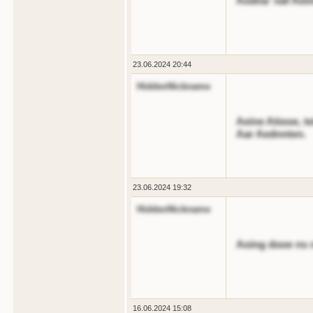
Aodna' naf Aein
23.06.2024 20:44
HiddenNickname
Aeine Atiooe, te
Aar Aednnten.
23.06.2024 19:32
HiddenNickname
Aoing dooe ns 
16.06.2024 15:08