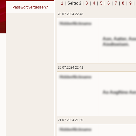
1
|
Seite: 2
|
3
|
4
|
5
|
6
|
7
|
8
|
9
|
Passwort vergessen?
28.07.2024 22:48
HiddenNickname
Aon, Aatter, Ao
Aiodtoeisen.
28.07.2024 22:41
HiddenNickname
Ao Aogftino Ae
21.07.2024 21:50
HiddenNickname