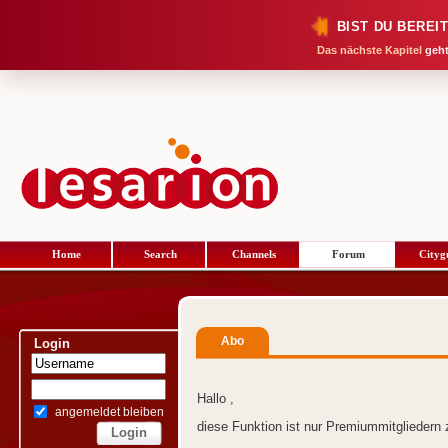
BIST DU BEREI
Das nächste Kapitel
geht
Home
Search
Channels
Forum
Cityg
Abo
Login
Hallo ,
angemeldet bleiben
diese Funktion ist nur Premiummitgliedern 