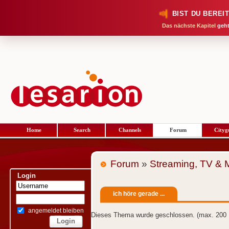
BIST DU BEREI
Das nächste Kapitel
geht
Home
Search
Channels
Forum
Cityg
Forum
»
Streaming, TV & 
Login
ich höre gerade ...
angemeldet bleiben
Dieses Thema wurde geschlossen. (max. 200 