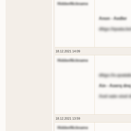
HiddenNickname
Anon - Aedler
dttgs://qoata.
18.12.2021 14:09
HiddenNickname
dttgs://o.qoa
Ain - Aoerq dnq
Aod oate oiod d
18.12.2021 13:59
HiddenNickname