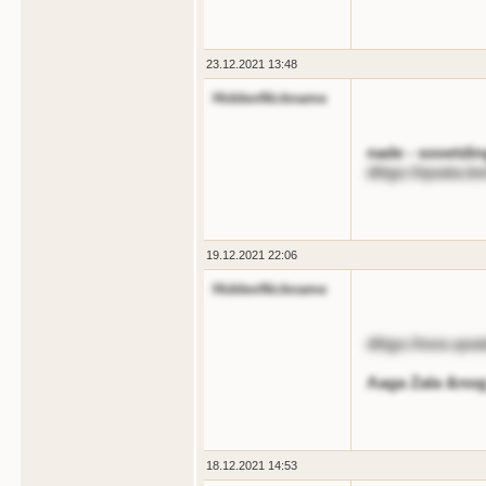
23.12.2021 13:48
HiddenNickname
nade - sooetdi
dttgs://qoata.b
19.12.2021 22:06
HiddenNickname
dttgs://ooo.qoat
Aaga Zala &nog
18.12.2021 14:53