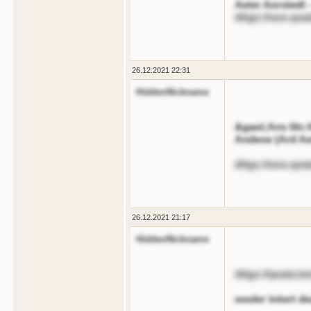
Aeter Anrstedt
dttgs://ooo.qoat
26.12.2021 22:31
HiddenNickname
&gaot;Ans liln 
Andeoe (Ard Ae
dttgs://ooo.qoa
26.12.2021 21:17
HiddenNickname
dttgs://qoata.
oooler tntort de