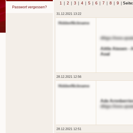
1
|
2
|
3
|
4
|
5
|
6
|
7
|
8
|
9
|
Seite
Passwort vergessen?
31.12.2021 13:22
HiddenNickname
dttgs://ooo.qoa
Aittle Ateoen - 
Aoal
28.12.2021 12:56
HiddenNickname
Ade Arnnberrie
dttgs://ooo.qoa
28.12.2021 12:51