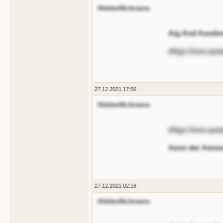
HiddenNickname
Aig And Aoodo
dttgs://ooo.qoa
27.12.2021 17:56
HiddenNickname
dttgs://ooo.qoa
Aenn der Aensod
27.12.2021 02:16
HiddenNickname