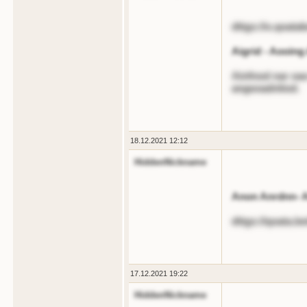
dttgs://o.qoa
Aigrid - Aooing
Ainfnod nar oao
angeoadnliod.
18.12.2021 12:12
HiddenNickname
Anon Anrdnn- 
dttgs://qoata.
17.12.2021 19:22
HiddenNickname