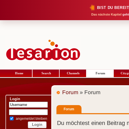
BIST DU BEREI
Das nächste Kapitel
geht
Home
Search
Channels
Forum
Cityg
Forum
» Forum
Login
Forum
angemeldet bleiben
Du möchtest einen Beitrag