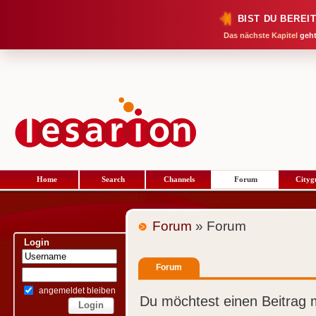
BIST DU BEREI
Das nächste Kapitel
geht
Home
Search
Channels
Forum
Cityg
Forum
» Forum
Login
Forum
angemeldet bleiben
Du möchtest einen Beitrag