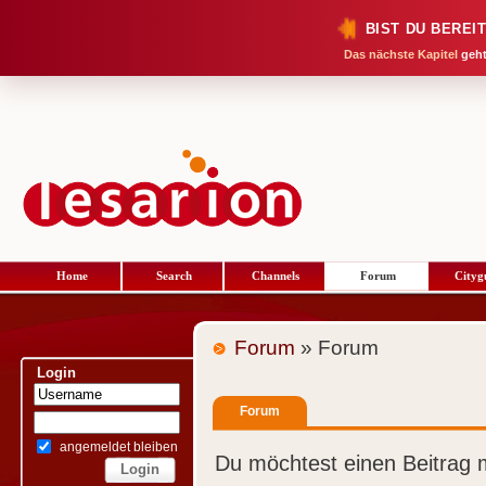
BIST DU BEREI
Das nächste Kapitel
geht
Home
Search
Channels
Forum
Cityg
Forum
» Forum
Login
Forum
angemeldet bleiben
Du möchtest einen Beitrag