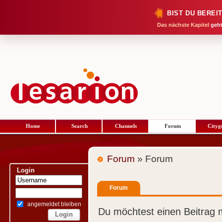
BIST DU BEREI
Das nächste Kapitel
geht
Home
Search
Channels
Forum
Cityg
Forum
» Forum
Login
Forum
angemeldet bleiben
Du möchtest einen Beitrag