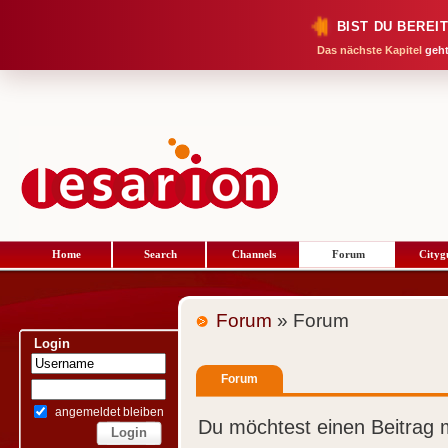
BIST DU BEREI
Das nächste Kapitel
geht
Home
Search
Channels
Forum
Cityg
Forum
» Forum
Login
Forum
angemeldet bleiben
Du möchtest einen Beitrag