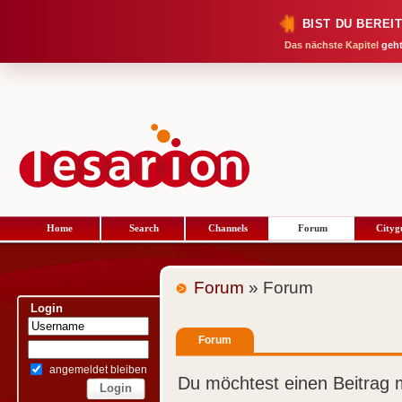
BIST DU BEREI
Das nächste Kapitel
geht
Home
Search
Channels
Forum
Cityg
Forum
» Forum
Login
Forum
angemeldet bleiben
Du möchtest einen Beitrag