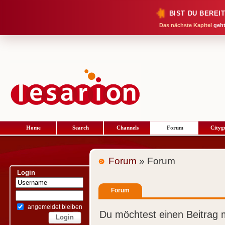
BIST DU BEREI
Das nächste Kapitel
geht
Home
Search
Channels
Forum
Cityg
Forum
» Forum
Login
Forum
angemeldet bleiben
Du möchtest einen Beitrag