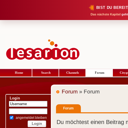
BIST DU BEREI
Das nächste Kapitel
geht
Home
Search
Channels
Forum
Cityg
Forum
» Forum
Login
Forum
angemeldet bleiben
Du möchtest einen Beitrag