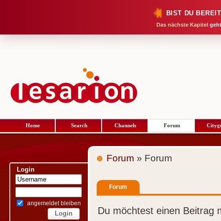
BIST DU BEREI
Das nächste Kapitel
geht
Home
Search
Channels
Forum
Cityg
Forum
» Forum
Login
Forum
angemeldet bleiben
Du möchtest einen Beitrag