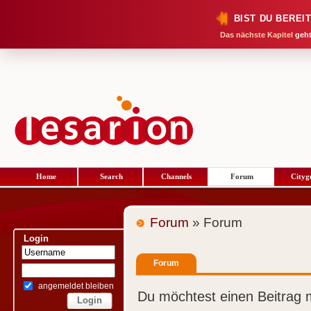
BIST DU BEREI
Das nächste Kapitel
geht
Home
Search
Channels
Forum
Cityg
Forum
» Forum
Login
Forum
angemeldet bleiben
Du möchtest einen Beitrag