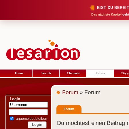
BIST DU BEREI
Das nächste Kapitel
geht
Home
Search
Channels
Forum
Cityg
Forum
» Forum
Login
Forum
angemeldet bleiben
Du möchtest einen Beitrag