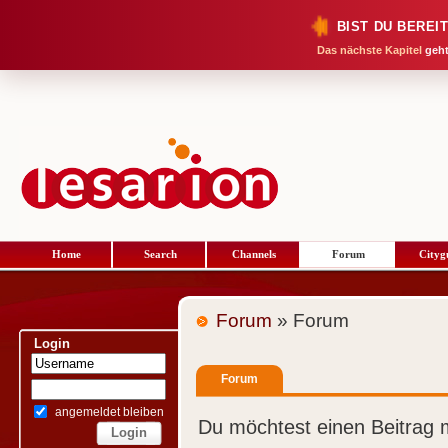
BIST DU BEREI
Das nächste Kapitel
geht
Home
Search
Channels
Forum
Cityg
Forum
» Forum
Login
Forum
angemeldet bleiben
Du möchtest einen Beitrag