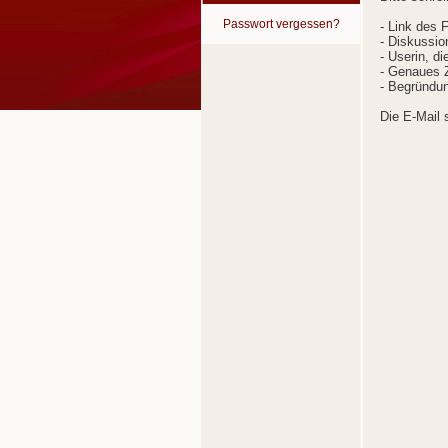
Passwort vergessen?
- Link des 
- Diskussion
- Userin, d
- Genaues Z
- Begründun
Die E-Mail 