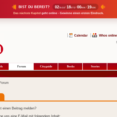
02
18
00
18
BIST DU BEREIT?
:
:
:
TAGE
STD
MIN
SEK
Das nächste Kapitel
geht online - Gewinne einen ersten Eindruck.
Calendar
Whos online
ls
Forum
Cityguide
Books
Stories
Forum
t einen Beitrag melden?
ibe uns eine E-Mail mit folgendem Inhalt: