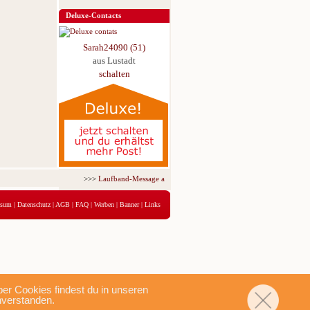
Deluxe-Contacts
Sarah24090 (51)
aus Lustadt
schalten
>>>
Laufband-Message ab nur 5,95 € für 3 Tage!
<<<
ssum
|
Datenschutz
|
AGB
|
FAQ
|
Werben
|
Banner
|
Links
r Cookies findest du in unseren
nverstanden.