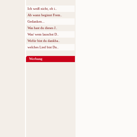
Ich weiß nicht, ob i..
Ab wann beginnt Frem..
Gedanken...
Was hast du dieses J..
Was/ wem lauschst D..
Wofür bist du dankba..
welches Lied bist Du..
Werbung