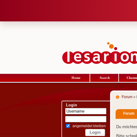
Home
Search
Channe
Forum
» 
Login
Forum
angemeldet bleiben
Du möchtes
Bitte schre