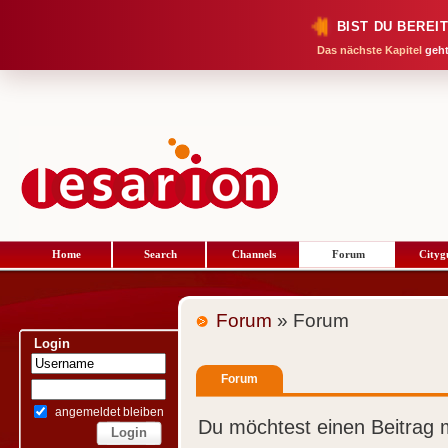
BIST DU BEREI
Das nächste Kapitel
geht
Home
Search
Channels
Forum
Cityg
Forum
» Forum
Login
Forum
angemeldet bleiben
Du möchtest einen Beitrag