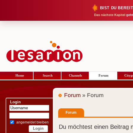
BIST DU BEREI
Das nächste Kapitel
geht
Home
Search
Channels
Forum
Cityg
Forum
» Forum
Login
Forum
angemeldet bleiben
Du möchtest einen Beitrag