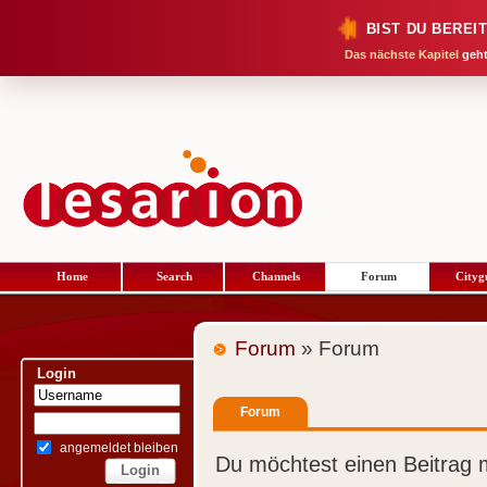
BIST DU BEREI
Das nächste Kapitel
geht
Home
Search
Channels
Forum
Cityg
Forum
» Forum
Login
Forum
angemeldet bleiben
Du möchtest einen Beitrag