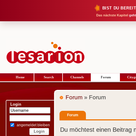
BIST DU BEREI
Das nächste Kapitel
geht
Home
Search
Channels
Forum
Cityg
Forum
» Forum
Login
Forum
angemeldet bleiben
Du möchtest einen Beitrag