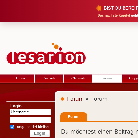
BIST DU BEREI
Das nächste Kapitel
geht
Home
Search
Channels
Forum
Cityg
Forum
» Forum
Login
Forum
angemeldet bleiben
Du möchtest einen Beitrag