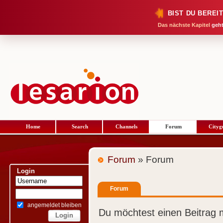
BIST DU BEREI
Das nächste Kapitel
geht
Home
Search
Channels
Forum
Cityg
Forum
» Forum
Login
Forum
angemeldet bleiben
Du möchtest einen Beitrag