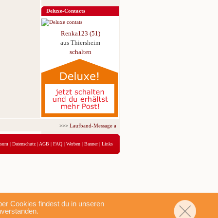
Deluxe-Contacts
Renka123 (51)
aus Thiersheim
schalten
>>>
Laufband-Message ab nur 5,95 € für 3 Tage!
<<<
ssum
|
Datenschutz
|
AGB
|
FAQ
|
Werben
|
Banner
|
Links
r Cookies findest du in unseren
nverstanden.