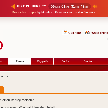
01
01
31
43
BIST DU BEREIT?
:
:
:
TAGE
STD
MIN
SEK
Das nächste Kapitel
geht online - Gewinne einen ersten Eindruck.
Calendar
Whos online
ls
Forum
Cityguide
Books
Stories
Forum
t einen Beitrag melden?
ibe uns eine E-Mail mit folgendem Inhalt: