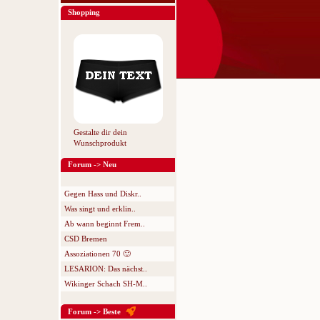
Shopping
Gestalte dir dein
Wunschprodukt
Forum -> Neu
Gegen Hass und Diskr..
Was singt und erklin..
Ab wann beginnt Frem..
CSD Bremen
Assoziationen 70 🙂
LESARION: Das nächst..
Wikinger Schach SH-M..
Forum -> Beste