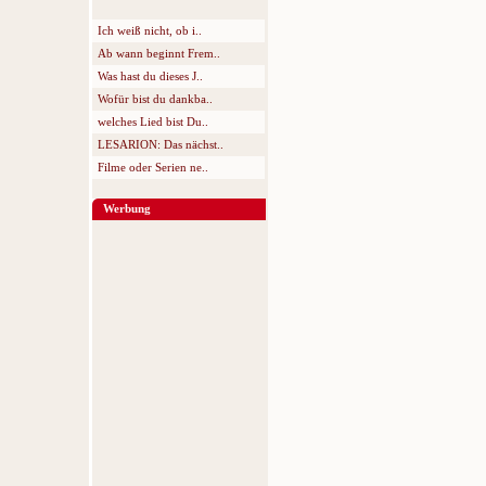
Ich weiß nicht, ob i..
Ab wann beginnt Frem..
Was hast du dieses J..
Wofür bist du dankba..
welches Lied bist Du..
LESARION: Das nächst..
Filme oder Serien ne..
Werbung