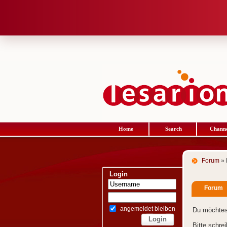
Home
Search
Channe
Forum
» 
Login
Forum
angemeldet bleiben
Du möchtes
Bitte schre