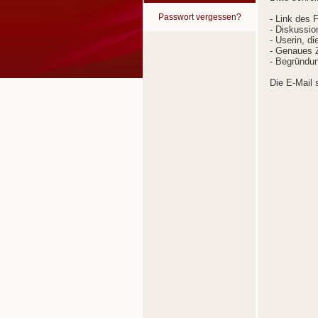
Passwort vergessen?
- Link des 
- Diskussion
- Userin, d
- Genaues Z
- Begründun
Die E-Mail 