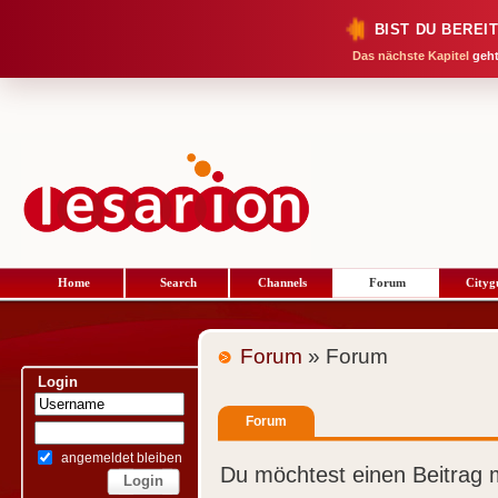
BIST DU BEREI
Das nächste Kapitel
geht
Home
Search
Channels
Forum
Cityg
Forum
» Forum
Login
Forum
angemeldet bleiben
Du möchtest einen Beitrag