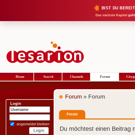
BIST DU BEREI
Das nächste Kapitel
geht
Home
Search
Channels
Forum
Cityg
Forum
» Forum
Login
Forum
angemeldet bleiben
Du möchtest einen Beitrag