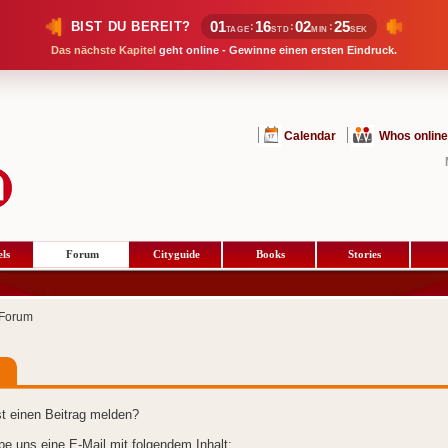
01
16
02
25
BIST DU BEREIT?
:
:
:
TAGE
STD
MIN
SEK
Das nächste Kapitel
geht online - Gewinne einen ersten Eindruck.
Calendar
Whos online
ls
Forum
Cityguide
Books
Stories
Forum
t einen Beitrag melden?
ibe uns eine E-Mail mit folgendem Inhalt: