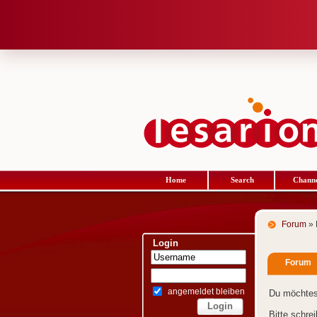
Home
Search
Channe
Forum
» 
Login
Forum
angemeldet bleiben
Du möchtes
Bitte schre