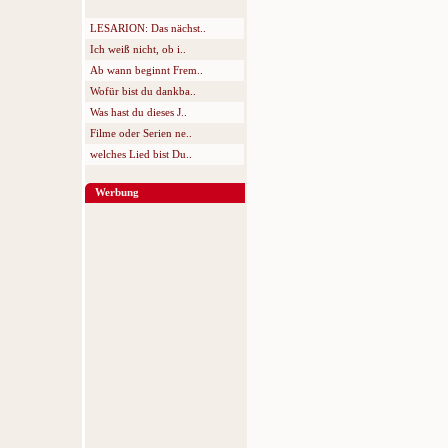
LESARION: Das nächst..
Ich weiß nicht, ob i..
Ab wann beginnt Frem..
Wofür bist du dankba..
Was hast du dieses J..
Filme oder Serien ne..
welches Lied bist Du..
Werbung