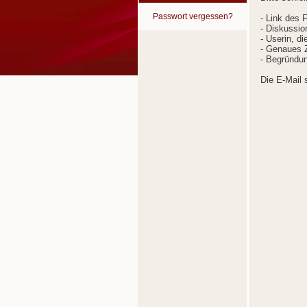
Passwort vergessen?
- Link des 
- Diskussion
- Userin, d
- Genaues Z
- Begründun
Die E-Mail 