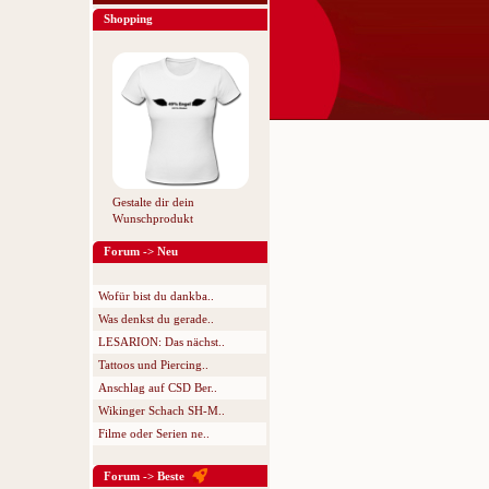
Shopping
Gestalte dir dein
Wunschprodukt
Forum -> Neu
Wofür bist du dankba..
Was denkst du gerade..
LESARION: Das nächst..
Tattoos und Piercing..
Anschlag auf CSD Ber..
Wikinger Schach SH-M..
Filme oder Serien ne..
Forum -> Beste