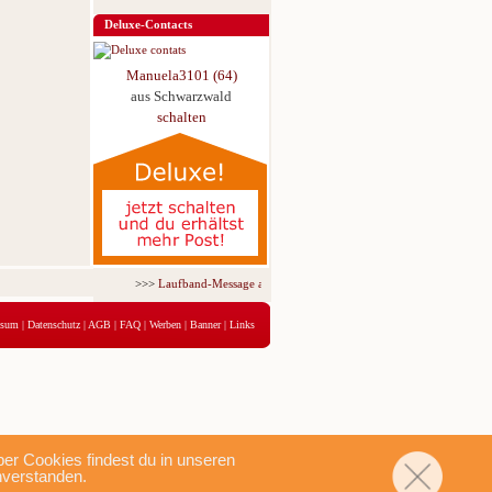
Deluxe-Contacts
Manuela3101 (64)
aus Schwarzwald
schalten
>>>
Laufband-Message ab nur 5,95 € für 3 Tage!
<<<
ssum
|
Datenschutz
|
AGB
|
FAQ
|
Werben
|
Banner
|
Links
r Cookies findest du in unseren
nverstanden.