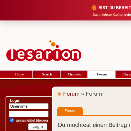
BIST DU BEREI
Das nächste Kapitel
geht
Home
Search
Channels
Forum
Cityg
Forum
» Forum
Login
Forum
angemeldet bleiben
Du möchtest einen Beitrag