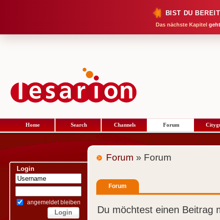
BIST DU BEREI
Das nächste Kapitel
geht
Home
Search
Channels
Forum
Cityg
Forum
» Forum
Login
Forum
angemeldet bleiben
Du möchtest einen Beitrag