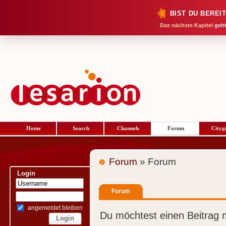
BIST DU BEREI
Das nächste Kapitel
geht
Home
Search
Channels
Forum
Cityg
Forum
» Forum
Login
Forum
angemeldet bleiben
Du möchtest einen Beitrag