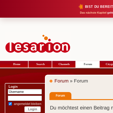
BIST DU BEREI
Das nächste Kapitel
geht
Home
Search
Channels
Forum
Cityg
Forum
» Forum
Login
Forum
angemeldet bleiben
Du möchtest einen Beitrag