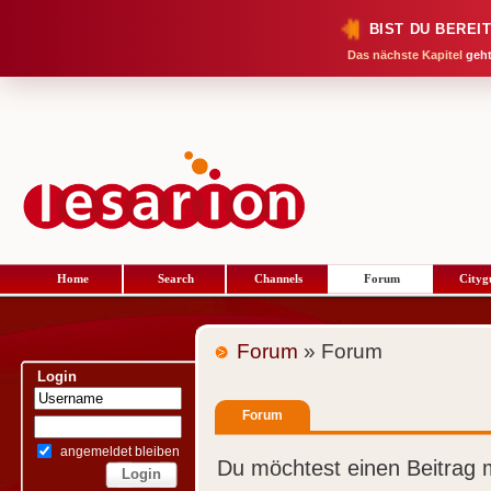
BIST DU BEREI
Das nächste Kapitel
geht
Home
Search
Channels
Forum
Cityg
Forum
» Forum
Login
Forum
angemeldet bleiben
Du möchtest einen Beitrag