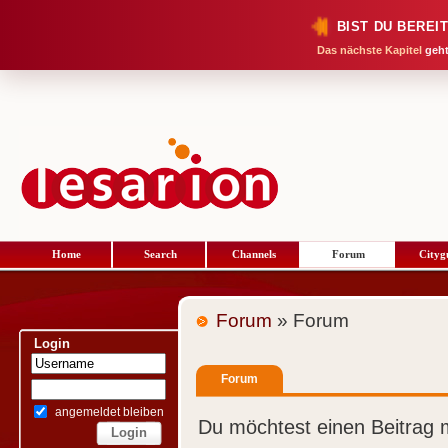
BIST DU BEREI
Das nächste Kapitel
geht
Home
Search
Channels
Forum
Cityg
Forum
» Forum
Login
Forum
angemeldet bleiben
Du möchtest einen Beitrag