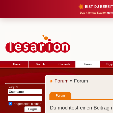
BIST DU BEREI
Das nächste Kapitel
geht
Home
Search
Channels
Forum
Cityg
Forum
» Forum
Login
Forum
angemeldet bleiben
Du möchtest einen Beitrag