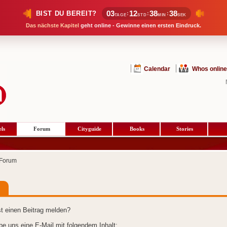
03
12
38
38
BIST DU BEREIT?
:
:
:
TAGE
STD
MIN
SEK
Das nächste Kapitel
geht online - Gewinne einen ersten Eindruck.
Calendar
Whos online
ls
Forum
Cityguide
Books
Stories
Forum
t einen Beitrag melden?
ibe uns eine E-Mail mit folgendem Inhalt: