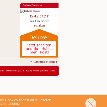
Deluxe-Contacts
Renka123 (51)
aus Thiersheim
schalten
>>>
Laufband-Message ab nur 5,95 € für 3 Tage!
<<<
ssum
|
Datenschutz
|
AGB
|
FAQ
|
Werben
|
Banner
|
Links
r Cookies findest du in unseren
nverstanden.