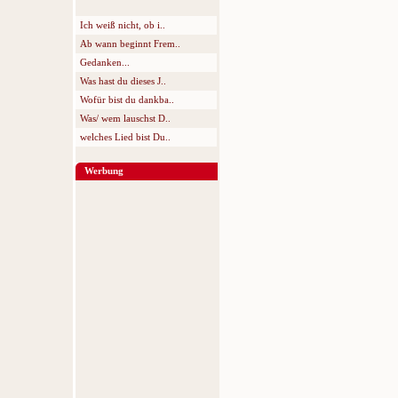
Ich weiß nicht, ob i..
Ab wann beginnt Frem..
Gedanken...
Was hast du dieses J..
Wofür bist du dankba..
Was/ wem lauschst D..
welches Lied bist Du..
Werbung