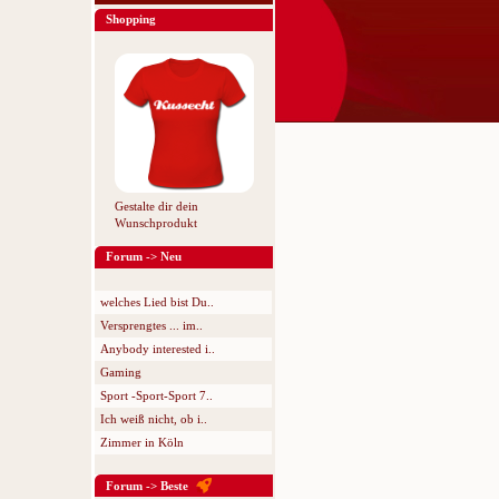
Shopping
Gestalte dir dein
Wunschprodukt
Forum -> Neu
welches Lied bist Du..
Versprengtes ... im..
Anybody interested i..
Gaming
Sport -Sport-Sport 7..
Ich weiß nicht, ob i..
Zimmer in Köln
Forum -> Beste