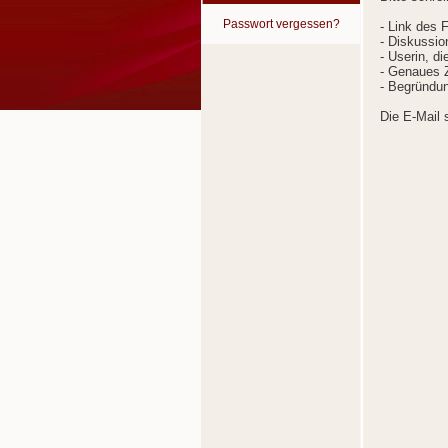
Passwort vergessen?
- Link des 
- Diskussion
- Userin, d
- Genaues Z
- Begründun
Die E-Mail 