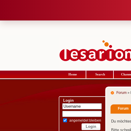
Home
Search
Channe
Forum
» 
Login
Forum
angemeldet bleiben
Du möchtes
Bitte schre