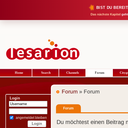
BIST DU BEREI
Das nächste Kapitel
geht
Home
Search
Channels
Forum
Cityg
Forum
» Forum
Login
Forum
angemeldet bleiben
Du möchtest einen Beitrag