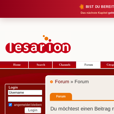
BIST DU BEREI
Das nächste Kapitel
geht
Home
Search
Channels
Forum
Cityg
Forum
» Forum
Login
Forum
angemeldet bleiben
Du möchtest einen Beitrag