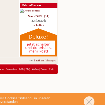
Deluxe-Contacts
Sarah24090 (51)
aus Lustadt
schalten
>>>
Laufband-Message ab nur 5,95 € für 3 Tage!
<<<
ssum
|
Datenschutz
|
AGB
|
FAQ
|
Werben
|
Banner
|
Links
r Cookies findest du in unseren
nverstanden.