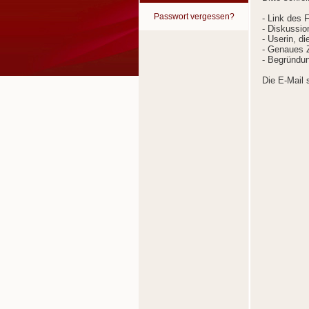
Passwort vergessen?
- Link des 
- Diskussion
- Userin, d
- Genaues Z
- Begründun
Die E-Mail 