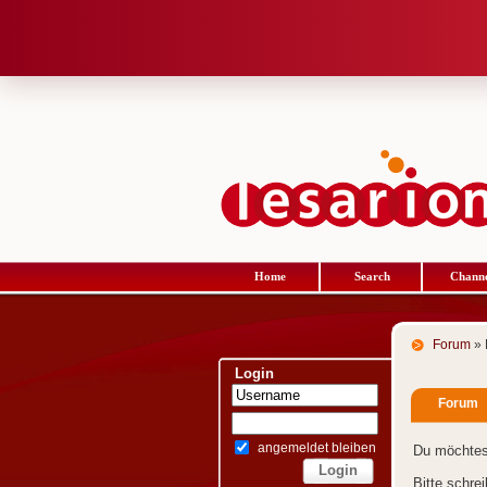
Home
Search
Channe
Forum
» 
Login
Forum
angemeldet bleiben
Du möchtes
Bitte schre