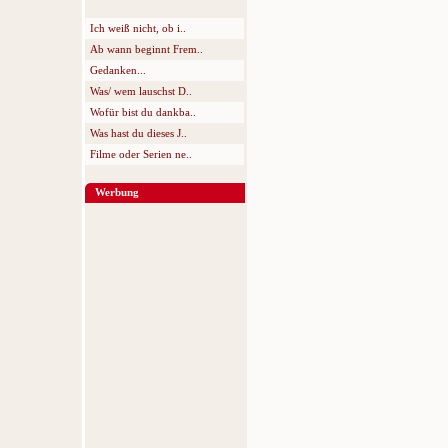
Ich weiß nicht, ob i..
Ab wann beginnt Frem..
Gedanken...
Was/ wem lauschst D..
Wofür bist du dankba..
Was hast du dieses J..
Filme oder Serien ne..
Werbung