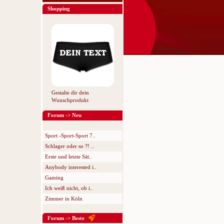
Shopping
Gestalte dir dein
Wunschprodukt
Forum -> Neu
Sport -Sport-Sport 7..
Schlager oder so ?! ..
Erste und letzte Sät..
Anybody interested i..
Gaming
Ich weiß nicht, ob i..
Zimmer in Köln
Forum -> Beste