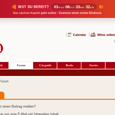
03
06
33
32
BIST DU BEREIT?
:
:
:
TAGE
STD
MIN
SEK
Das nächste Kapitel
geht online - Gewinne einen ersten Eindruck.
Calendar
Whos online
ls
Forum
Cityguide
Books
Stories
Forum
t einen Beitrag melden?
ibe uns eine E-Mail mit folgendem Inhalt: